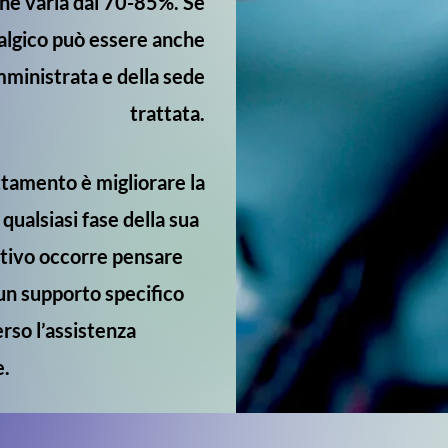
che varia dal 70-85%. Se
talgico può essere anche
mministrata e della sede
trattata.
attamento è migliorare la
 qualsiasi fase della sua
ttivo occorre pensare
e un supporto specifico
erso l’assistenza
e.