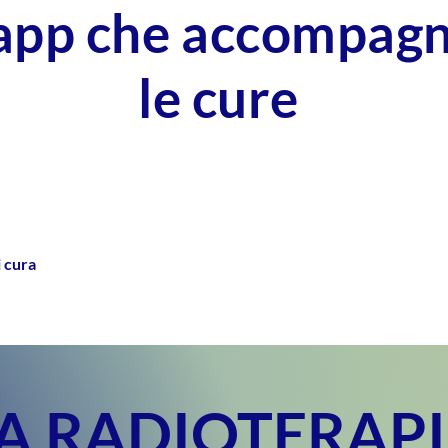
'app che accompag
le cure
i cura
A RADIOTERAP