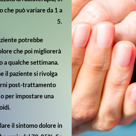
o che può variare da 1 a
5.
paziente potrebbe
lore che poi migliorerà
o a qualche settimana.
il paziente si rivolga
orni post-trattamento
a o per impostare una
oidi.
lare il sintomo dolore in