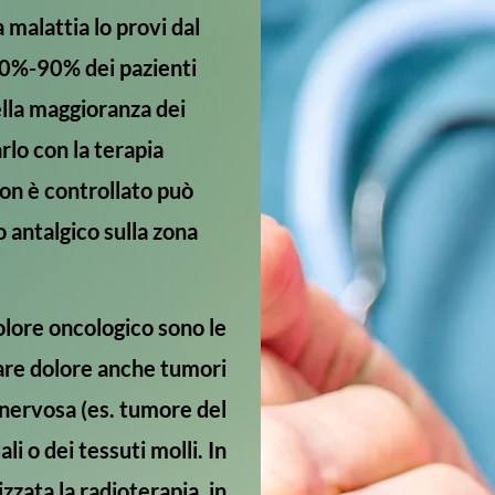
 malattia lo provi dal
 70%-90% dei pazienti
ella maggioranza dei
arlo con la terapia
non è controllato può
o antalgico sulla zona
dolore oncologico sono le
re dolore anche tumori
e nervosa (es. tumore del
i o dei tessuti molli. In
zzata la radioterapia, in