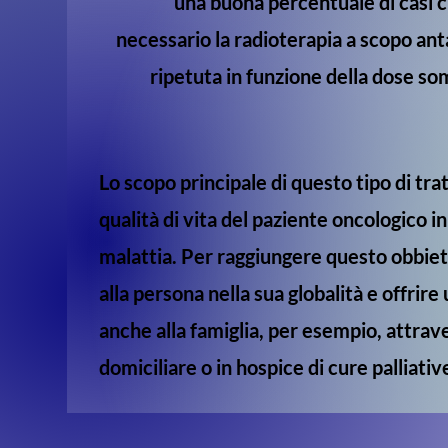
una buona percentuale di casi 
necessario la radioterapia a scopo an
ripetuta in funzione della dose so
Lo scopo principale di questo tipo di tr
qualità di vita del paziente oncologico in
malattia. Per raggiungere questo obbie
alla persona nella sua globalità e offrir
anche alla famiglia, per esempio, attrav
domiciliare o in hospice di cure palliativ