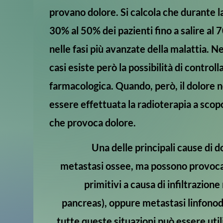
provano dolore. Si calcola che durante la
30% al 50% dei pazienti fino a salire al
nelle fasi più avanzate della malattia. N
casi esiste però la possibilità di controll
farmacologica. Quando, però, il dolore 
essere effettuata la radioterapia a scop
che provoca dolore.
Una delle principali cause di 
metastasi ossee, ma possono provoca
primitivi a causa di infiltrazion
pancreas), oppure metastasi linfonodal
tutte queste situazioni può essere utili