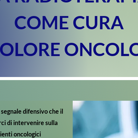
COME CURA
DOLORE ONCOL
segnale difensivo che il
ci di intervenire sulla
ienti oncologici