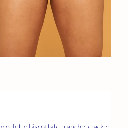
nco, fette biscottate bianche, cracker