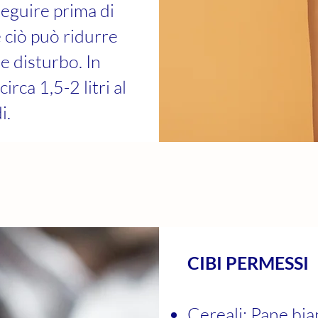
seguire prima di
é ciò può ridurre
le disturbo. In
irca 1,5-2 litri al
i.
CIBI PERMESSI
Cereali: Pane bia