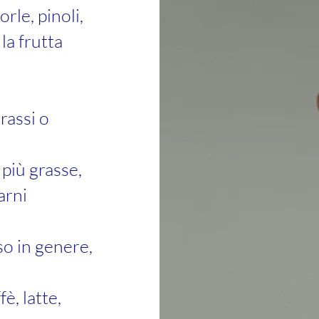
rle, pinoli,
la frutta
rassi o
 più grasse,
carni
so in genere,
è, latte,