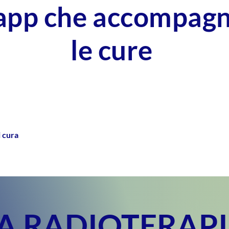
'app che accompag
le cure
i cura
A RADIOTERAP