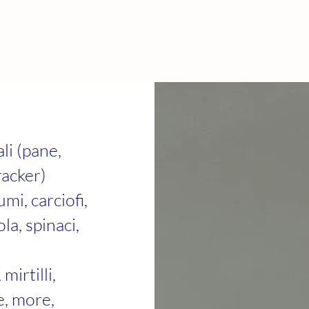
ali (pane,
racker)
mi, carciofi,
la, spinaci,
mirtilli,
e, more,