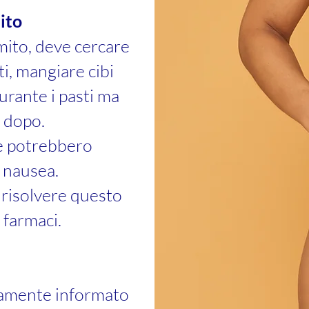
ito
mito, deve cercare
ti, mangiare cibi
urante i pasti ma
o dopo.
he potrebbero
 nausea.
à risolvere questo
 farmaci.
tamente informato