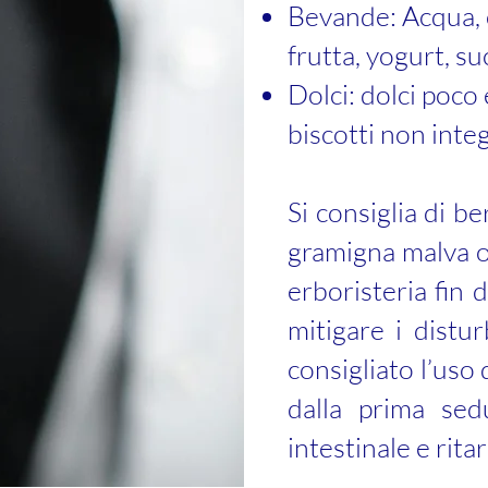
Bevande: Acqua, c
frutta, yogurt, s
Dolci: dolci poco 
biscotti non integr
Si consiglia di b
gramigna malva o 
erboristeria fin 
mitigare i distur
consigliato l’uso 
dalla prima sed
intestinale e rita