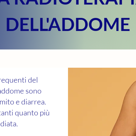
DELL'ADDOME
 frequenti del
l'addome sono
mito e diarrea.
anti quanto più
diata.