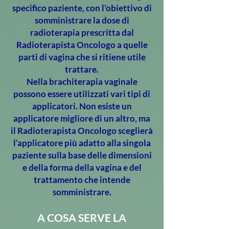
specifico paziente, con l’obiettivo di
somministrare la dose di
radioterapia prescritta dal
Radioterapista Oncologo a quelle
parti di vagina che si ritiene utile
trattare.
Nella brachiterapia vaginale
possono essere utilizzati vari tipi di
applicatori. Non esiste un
applicatore migliore di un altro, ma
il Radioterapista Oncologo sceglierà
l’applicatore più adatto alla singola
paziente sulla base delle dimensioni
e della forma della vagina e del
trattamento che intende
somministrare.
A COSA SERVE LA