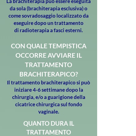
La brachiterapia può essere eseguita
da sola (brachiterapia esclusiva) o
come sovradosaggio localizzato da
eseguire dopo un trattamento
di radioterapia a fasci esterni.
CON QUALE TEMPISTICA
OCCORRE AVVIARE IL
TRATTAMENTO
BRACHITERAPICO?
Il trattamento brachiterapico si può
iniziare 4-6 settimane dopo la
chirurgia, e/o a guarigione della
cicatrice chirurgica sul fondo
vaginale.
QUANTO DURA IL
TRATTAMENTO