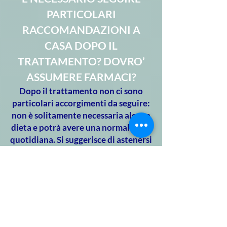
PARTICOLARI
RACCOMANDAZIONI A
CASA DOPO IL
TRATTAMENTO? DOVRO’
ASSUMERE FARMACI?
Dopo il trattamento non ci sono
particolari accorgimenti da seguire:
non è solitamente necessaria alcuna
dieta e potrà avere una normale vita
quotidiana. Si suggerisce di astenersi
almeno un mese dall’attività
sessuale a causa dell’irritazione della
mucosa del canale vaginale
secondaria al trattamento. Saranno
consigliate eventualmente dal
medico le terapie locali se indicate.
Il Radioterapista Oncologo le