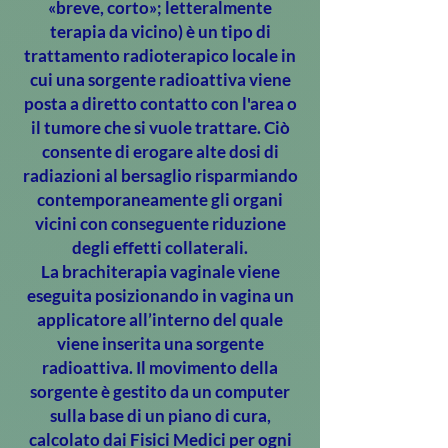
«breve, corto»; letteralmente
terapia da vicino) è un tipo di
trattamento radioterapico locale in
cui una sorgente radioattiva viene
posta a diretto contatto con l'area o
il tumore che si vuole trattare. Ciò
consente di erogare alte dosi di
radiazioni al bersaglio risparmiando
contemporaneamente gli organi
vicini con conseguente riduzione
degli effetti collaterali.
La brachiterapia vaginale viene
eseguita posizionando in vagina un
applicatore all’interno del quale
viene inserita una sorgente
radioattiva. Il movimento della
sorgente è gestito da un computer
sulla base di un piano di cura,
calcolato dai Fisici Medici per ogni