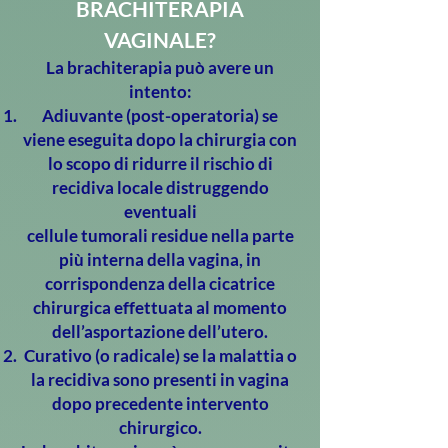
BRACHITERAPIA
VAGINALE?
La brachiterapia può avere un
intento:
Adiuvante (post-operatoria) se
viene eseguita dopo la chirurgia con
lo scopo di ridurre il rischio di
recidiva locale distruggendo
eventuali
cellule tumorali residue nella parte
più interna della vagina, in
corrispondenza della cicatrice
chirurgica effettuata al momento
dell’asportazione dell’utero.
Curativo (o radicale) se la malattia o
la recidiva sono presenti in vagina
dopo precedente intervento
chirurgico.