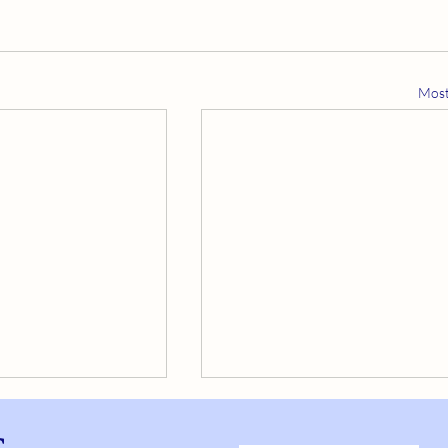
Most
s