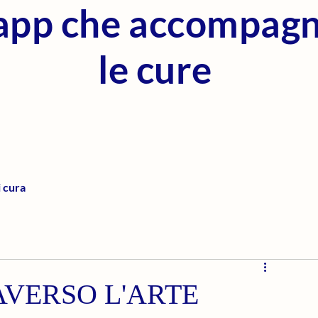
'app che accompag
le cure
i cura
AVERSO L'ARTE