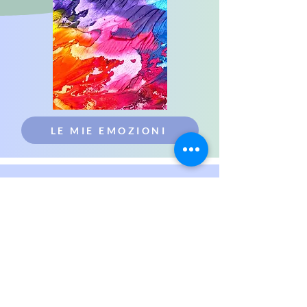
LE MIE EMOZIONI
Partnerships
Contatti
Viale Tristano di Joannuccio