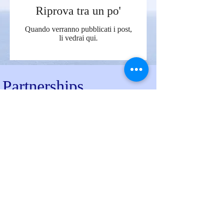
Riprova tra un po'
Quando verranno pubblicati i post,
li vedrai qui.
Partnerships
Contatti
Viale Tristano di Joannuccio
05100 Terni (TR)
P.IVA 00679270553
Centralino
0744 2051
Fax 0744 205006
PEC:
aospterni@postacert.umbria.it