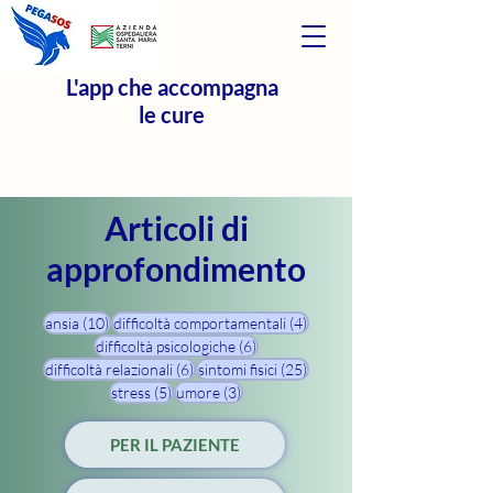
L'app che accompagna
le cure
Articoli di
approfondimento
10 post
4 post
ansia
(10)
difficoltà comportamentali
(4)
6 post
difficoltà psicologiche
(6)
6 post
25 post
difficoltà relazionali
(6)
sintomi fisici
(25)
5 post
3 post
stress
(5)
umore
(3)
PER IL PAZIENTE