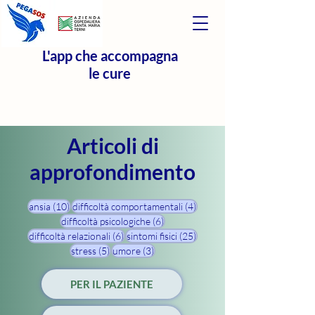
L'app che accompagna
le cure
Articoli di
approfondimento
10 post
4 post
ansia
(10)
difficoltà comportamentali
(4)
6 post
difficoltà psicologiche
(6)
6 post
25 post
difficoltà relazionali
(6)
sintomi fisici
(25)
5 post
3 post
stress
(5)
umore
(3)
PER IL PAZIENTE