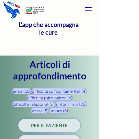
L'app che accompagna
le cure
Articoli di
approfondimento
10 post
4 post
ansia
(10)
difficoltà comportamentali
(4)
6 post
difficoltà psicologiche
(6)
6 post
25 post
difficoltà relazionali
(6)
sintomi fisici
(25)
5 post
3 post
stress
(5)
umore
(3)
PER IL PAZIENTE