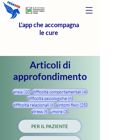
L'app che accompagna
le cure
Articoli di
approfondimento
10 post
4 post
ansia
(10)
difficoltà comportamentali
(4)
6 post
difficoltà psicologiche
(6)
6 post
25 post
difficoltà relazionali
(6)
sintomi fisici
(25)
5 post
3 post
stress
(5)
umore
(3)
PER IL PAZIENTE