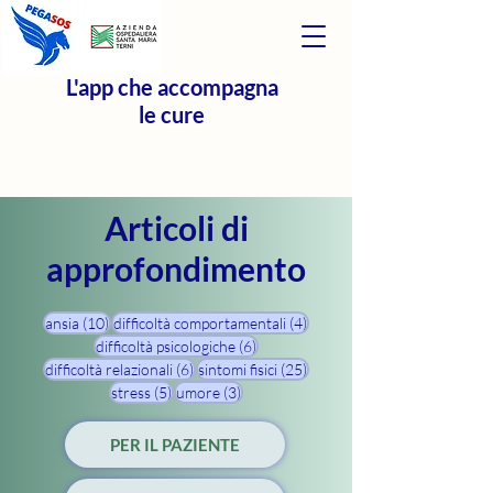
L'app che accompagna
le cure
Articoli di
approfondimento
10 post
4 post
ansia
(10)
difficoltà comportamentali
(4)
6 post
difficoltà psicologiche
(6)
6 post
25 post
difficoltà relazionali
(6)
sintomi fisici
(25)
5 post
3 post
stress
(5)
umore
(3)
PER IL PAZIENTE