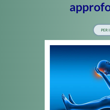
approf
PER 