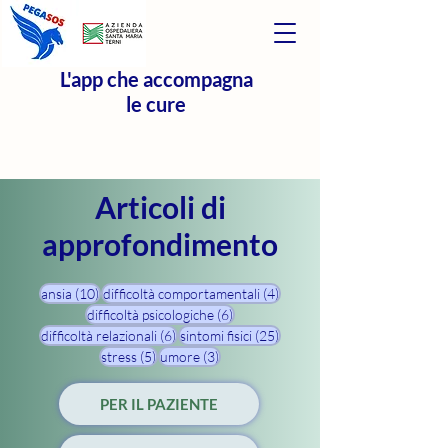
L'app che accompagna
le cure
Articoli di
approfondimento
10 post
4 post
ansia
(10)
difficoltà comportamentali
(4)
6 post
difficoltà psicologiche
(6)
6 post
25 post
difficoltà relazionali
(6)
sintomi fisici
(25)
5 post
3 post
stress
(5)
umore
(3)
PER IL PAZIENTE