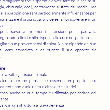
r famigliare si trova spesso a dover fare delle scelte su 
, chirurgia, ecc.), certamente aiutato dai medici, ma 
ue la sua opinione sarà particolarmente influenzante per 
zionalizzare il proprio caro, cioè se farlo ricoverare in un 
a. 
porta sovente a momenti di tensione per la paura, la 
 degli esami clinici o alla risposta alle cure del paziente.
gliare può provare sensi di colpa. Molto dipende dal suo 
 al caro ammalato e da quanto il suo apporto sia 
.
are
e e a volte gli risponde male
 qualcuno, perché pensa che essendo un proprio caro 
paziente non vuole nessun altro oltre a lui/lei
esso, anche se quel tempo è utilizzato per andare dal 
tante
 caro in una struttura a lunga degenza