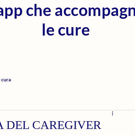
'app che accompag
le cure
i cura
PA DEL CAREGIVER