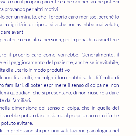
assato con il proprio parente e che ora pensa che poteva 
sta provando per altri motivi
lo per un minuto, che il proprio caro morisse, perché lo 
ia dignità in un tipo di vita che non avrebbe mai voluto, 
ndare avanti
peratore o con altra persona, per la pena di trasmettere 
are il proprio caro come vorrebbe. Generalmente, il 
e e il peggioramento del paziente, anche se inevitabile,  
ità di aiutarlo in modo produttivo
no li ascolti, raccolga i loro dubbi sulle difficoltà di 
ro familiari, di poter esprimere il senso di colpa nel non 
emi quotidiani che si presentano, di non riuscire a dare 
 dai familiari.
nella dimensione del senso di colpa, che in quella del 
si sarebbe potuto fare insieme al proprio caro o a ciò che 
tuto evitare.         
di un professionista per una valutazione psicologica nel 