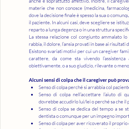
anche e soprattutto affettivo. Inoltre, il caregive
materie che non conosce (medicina, farmacologia
dove la decisione finale è spesso la sua o comunq
il paziente. In alcuni casi, deve scegliere se istitu
reparto a lunga degenza o in una struttura specific
La stessa relazione col congiunto ammalato lo 
rabbia, il dolore, l’ansia provati in base ai risultati
Esistono svariati motivi per cui un caregiver fami
carattere, da come sta vivendo l’assistenza
obiettivamente, o a suo giudizio, rilevante o meno
Alcuni sensi di colpa che il caregiver può prov
Senso di colpa perché si arrabbia col pazient
Senso di colpa nell’accettare l’aiuto di
dovrebbe accudirlo lui/lei o perché sa che il 
Senso di colpa se dedica del tempo a se st
dentista o comunque per un impegno impor
Senso di colpa per aver ricoverato il proprio