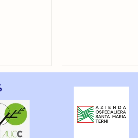
s
ARDIA
DOLORE AL PETTO DA
ANSIA: COME