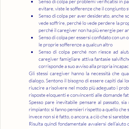
Senso di colpa per problemi verificatisi in p
evitare, viste le sofferenze che il congiunto 
Senso di colpa per aver desiderato, anche so
vede soffrire, perché lo vede perdere la propr
perché il caregiver non ha più energie per a
Senso di colpa per essersi confidato con un o
le proprie sofferenze a qualcun altro
Senso di colpa perché non riesce ad aiut
caregiver famigliare attiva fantasie salvifich
corrisponde a suo avviso alla propria incapac
Gli stessi caregiver hanno la necessità che qualcu
dialogo. Sentono il bisogno di essere capiti dai lo
riuscire a risolvere nel modo più adeguato i probl
risposte eloquenti e convincenti alle domande fatte
Spesso pare inevitabile pensare al passato, sia 
rimpianto: si fanno pensieri rispetto a quello che 
invece non si è fatto, o ancora, a ciò che si sarebbe po
Risulta quindi fondamentale avvalersi dell’aiuto 