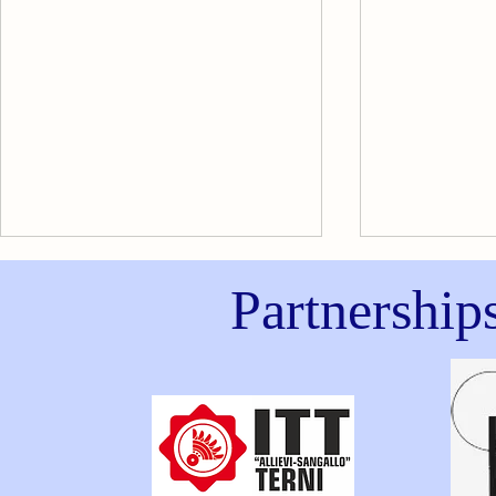
Partnership
LA TACHIC
GLI SBALZI D'UMORE