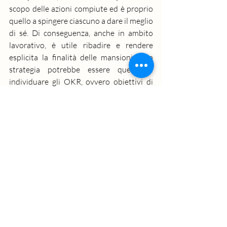
scopo delle azioni compiute ed è proprio 
quello a spingere ciascuno a dare il meglio 
di sé. Di conseguenza, anche in ambito 
lavorativo, è utile ribadire e rendere 
esplicita la finalità delle mansioni. Una 
strategia potrebbe essere quella di 
individuare gli 
OKR
, ovvero obiettivi di 
sviluppo condivisi con il team e che 
prevedono anche dei sistemi di 
comunicazione e condivisione dei 
risultati
Team building nell'Azienda Ospedaliera 
Santa Maria 
Dal 2021 sono stati effettuate 9 edizioni 
del Corso di Formazione “
Laboratori di 
Team building per stimolare le abilità di 