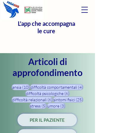
L'app che accompagna
le cure
Articoli di
approfondimento
10 post
4 post
ansia
(10)
difficoltà comportamentali
(4)
6 post
difficoltà psicologiche
(6)
6 post
25 post
difficoltà relazionali
(6)
sintomi fisici
(25)
5 post
3 post
stress
(5)
umore
(3)
PER IL PAZIENTE