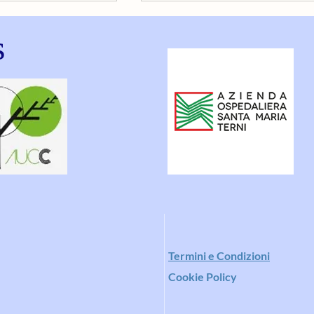
s
 PETTO DA
SINDROME
ME
GENITOURINARIA
ERLO E COME
O
Ter
mini e Condizioni
Cookie Policy