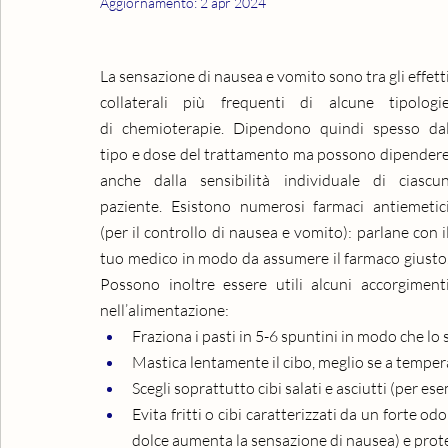
Aggiornamento:
2 apr 2024
La sensazione di
nausea e vomito sono tra gli effetti
collaterali più frequenti di alcune tipologie
di chemioterapie. Dipendono quindi spesso dal
tipo e dose del trattamento ma possono dipendere
anche dalla sensibilità individuale di ciascun
paziente. Esistono numerosi farmaci antiemetici
(per il controllo di nausea e vomito): parlane con il
tuo medico in modo da assumere il farmaco giusto.
Possono inoltre essere utili alcuni accorgimenti
nell’alimentazione:
Fraziona i pasti in 5-6 spuntini in modo che l
Mastica lentamente il cibo, meglio se a tempe
Scegli soprattutto cibi salati e asciutti (per ese
Evita fritti o cibi caratterizzati da un forte odo
dolce aumenta la sensazione di nausea) e prote