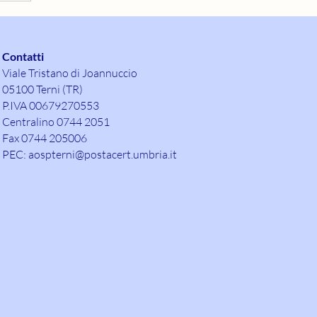
Contatti
Viale Tristano di Joannuccio
05100 Terni (TR)
P.IVA 00679270553
Centralino 0744 2051
Fax 0744 205006
PEC:
aospterni@postacert.umbria.it