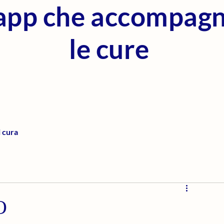
'app che accompag
le cure
i cura
O