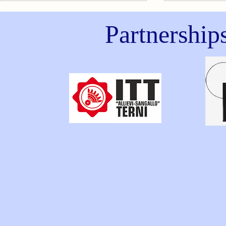
Partnership
LA TACHICARDIA
DOLORE AL
ANSIA: CO
RICONOSC
CALMARL