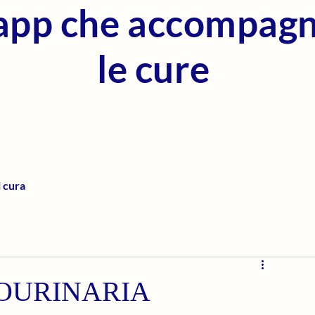
'app che accompag
le cure
i cura
OURINARIA