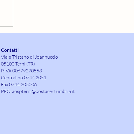
Contatti
Viale Tristano di Joannuccio
05100 Terni (TR)
P.IVA 00679270553
Centralino 0744 2051
Fax 0744 205006
PEC:
aospterni@postacert.umbria.it
O