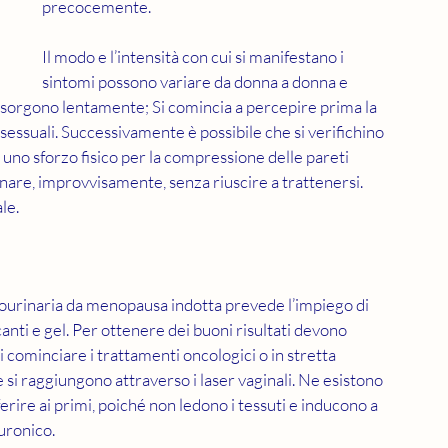
precocemente.
Il modo e l’intensità con cui si manifestano i 
sintomi possono variare da donna a donna e 
sorgono lentamente; Si comincia a percepire prima la 
 sessuali. Successivamente è possibile che si verifichino 
a uno sforzo fisico per la compressione delle pareti 
inare, improvvisamente, senza riuscire a trattenersi. 
le.
tourinaria da menopausa indotta prevede l’impiego di 
canti e gel. Per ottenere dei buoni risultati devono 
ominciare i trattamenti oncologici o in stretta 
 si raggiungono attraverso i laser vaginali. Ne esistono 
eferire ai primi, poiché non ledono i tessuti e inducono a 
luronico.