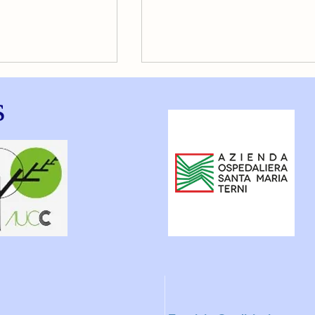
s
 PETTO DA
PROBLEMATICHE
ME
ALL’APPARATO URINARI
ERLO E COME
O