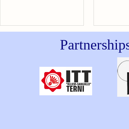
Partnership
LA TACHICARDIA
DOLORE AL
ANSIA: CO
RICONOSC
CALMARL