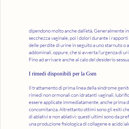
dipendono molto anche dall’età. Generalmente in
secchezza vaginale, poi i dolori durante i rapporti
delle perdite di urine in seguito a uno starnuto o 
addominali, oppure, che si avverta l’urgenza di ur
Fino ad arrivare anche al calo del desiderio sessua
I rimedi disponibili per la Gsm
Il trattamento di prima linea della sindrome geni
rimedi non ormonali con idratanti vaginali, lubrifi
essere applicate immediatamente, anche prima di c
concomitanza. Altrettanto ottimi sono gli esiti che
di ablativi e non ablativi: questi ultimi sono da pr
una produzione fisiologica di collagene e acido ia