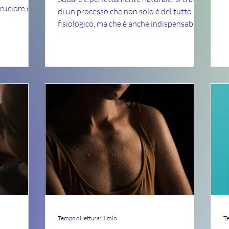
p
ruciore o
di un processo che non solo è del tutto
fisiologico, ma che è anche indispensabile
per il...
Tempo di lettura: 1 min
Te