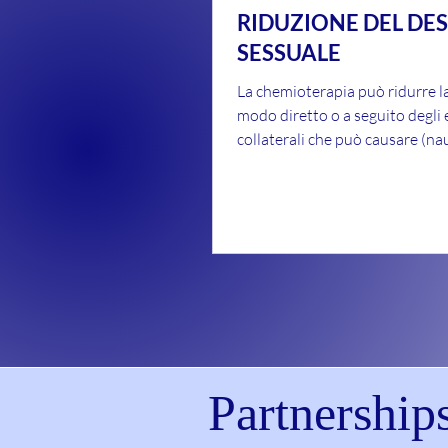
RIDUZIONE DEL DE
SESSUALE
La chemioterapia può ridurre la 
modo diretto o a seguito degli e
collaterali che può causare (na
vomito, debolezza,...
Partnership