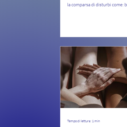
la comparsa di disturbi come: b
dolore...
Tempo di lettura: 1 min