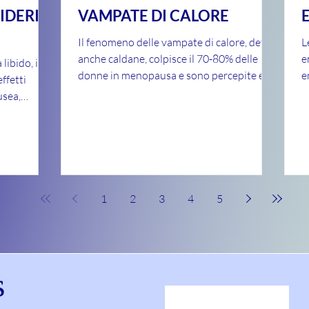
SIDERIO
VAMPATE DI CALORE
Il fenomeno delle vampate di calore, dette
L
anche caldane, colpisce il 70-80% delle
e
libido, in
donne in menopausa e sono percepite e
e
ffetti
riferite dalle...
d
usea,
1
2
3
4
5
s