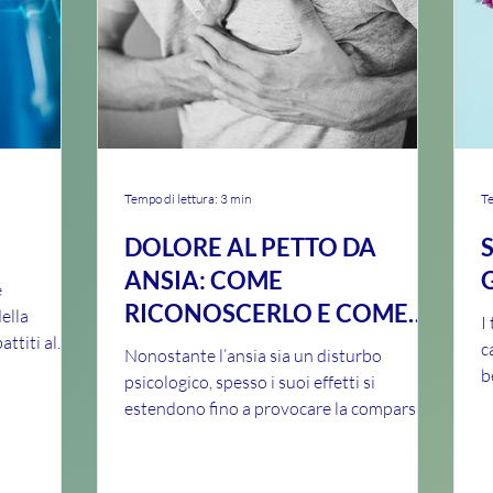
Tempo di lettura: 3 min
Te
DOLORE AL PETTO DA
ANSIA: COME
e
RICONOSCERLO E COME
ella
I
attiti al
CALMARLO
c
Nonostante l’ansia sia un disturbo
b
psicologico, spesso i suoi effetti si
d
estendono fino a provocare la comparsa di
uno o più sintomi...