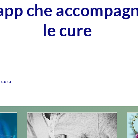
'app che accompag
le cure
i cura