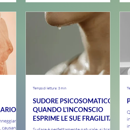
Tempo di lettura: 3 min
Te
SUDORE PSICOSOMATICO,
NARIO
QUANDO L'INCONSCIO
Q
ESPRIME LE SUE FRAGILITA'
i
anneggiano
i
ca, causando
Sudare è perfettamente naturale: si tratta