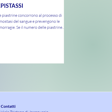
EPISTASSI
e piastrine concorrono al processo di
mostasi del sangue e prevengono le
morragie. Se il numero delle piastrine
iminuisce potrebbero...
Contatti