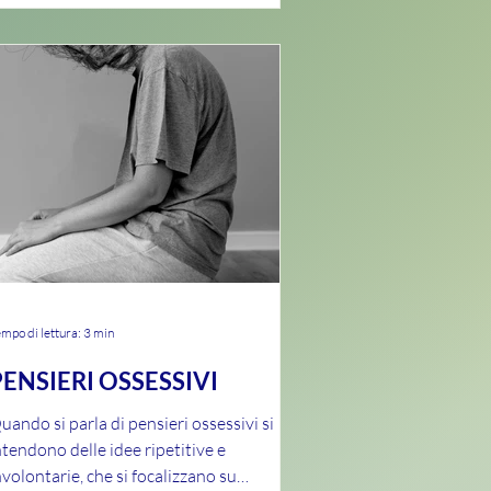
mpo di lettura: 3 min
PENSIERI OSSESSIVI
uando si parla di pensieri ossessivi si
ntendono delle idee ripetitive e
nvolontarie, che si focalizzano su