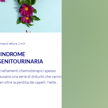
mpo di lettura: 2 min
SINDROME
GENITOURINARIA
 trattamenti chemioterapici spesso
ausano una serie di disturbi che vanno
en oltre la perdita dei capelli. Nelle
onne, inducendo la...