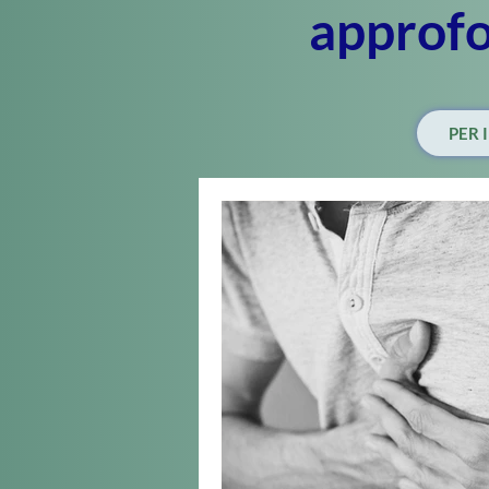
approf
PER 