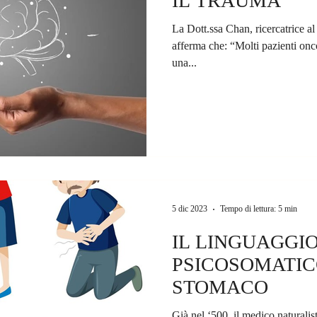
IL TRAUMA
La Dott.ssa Chan, ricercatrice a
afferma che: “Molti pazienti onc
una...
5 dic 2023
Tempo di lettura: 5 min
IL LINGUAGGI
PSICOSOMATIC
STOMACO
Già nel ‘500, il medico naturalis