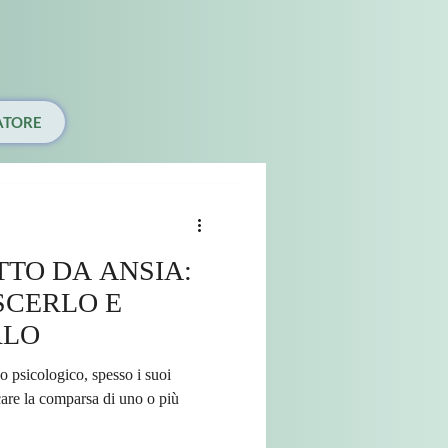
ATORE
TTO DA ANSIA:
SCERLO E
RLO
o psicologico, spesso i suoi
care la comparsa di uno o più