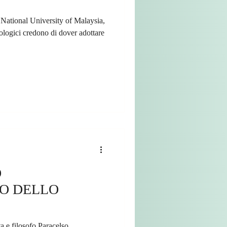
l National University of Malaysia,
ologici credono di dover adottare
O
O DELLO
ta e filosofo Paracelso