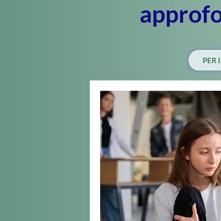
approf
PER 